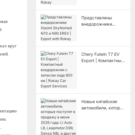
внедорожников с
Rokay
Представлены
овая
внедорожники
й
Xiaomi SkyNomad
N70 и N90 EREV |
Export with Rokay
хал круг
лей.
Chery Fulwin T7 EV
Export | Компактный
внедорожник с
запасом хода 600
км | Rokay Car Export
Services
Новые китайские
автомобили, которые
лектацию
поступят в продажу
на,
в июне 2026 года: Li
,
Auto L8, Leapmotor
D99, Denza N8L и