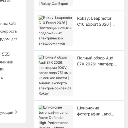
ати. ​​
другие | Rokay Car
Export
Rokay: Leapmotor
ины Giti
C10 Export 2026 |
Поставщик новых и
 скорость
подержанных
ордом для
электрических
внедорожников
о 555
Полный обзор Audi
аченной
E7X 2026: платформа
U9,
900V, запас хода 751
км и немецкое
ть
шасси | Анализ
экспорта
электромобилей от
Rokay
Шпионские
дующий
фотографии Land
Rover Defender High-
Performance Version –