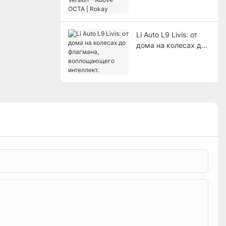
Above OCTA | Rokay
Li Auto L9 Livis: от
дома на колесах до
флагмана,
воплощающего
интеллект.