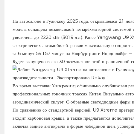
На автосалоне в Гуанчжоу 2025 года, открывшемся 21 но
модель оснащена независимой четырёхмоторной системой пр
увеличена до 2220 кВт (3019 л.с.). Ранее Yangwang U9 
электрических автомобилей, развив максимальную скорость
за 6 минут 59,157 минут на Нюрбургринге Нордшляйфе — е
Будет выпущено всего 30 экземпляров этой ограниченной с
Во время выставки Yangwang официально опубликовал рез
профессиональных гоночных трассах Китая. Визуально авт
аэродинамический силуэт, С-образные светодиодные фары и
По сравнению со стандартной версией, U9 Xtreme претерп
входит карбоновая крыша, а также предлагаются дополните
включая заднее антикрыло в форме лебединой шеи, усоверш