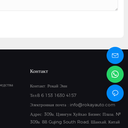
Контакт
редства
Контакт: Рокай Энн
Тел:8
6 153 1630 4157
Электронная почта :
info@rokayauto.com
Адрес:
309а, Цзянгун Хуйхао Бизнес Плаза, №
309а. 88 Gujing South Road, Шанхай, Китай