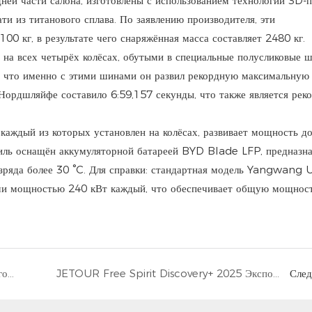
ней части салона, изготовлены с использованием технологии 3D-печ
 из титанового сплава. По заявлению производителя, эти
00 кг, в результате чего снаряжённая масса составляет 2480 кг.
 всех четырёх колёсах, обутыми в специальные полусликовые ш
о, что именно с этими шинами он развил рекордную максимальную
Нордшляйфе составило 6:59,157 секунды, что также является рек
 каждый из которых установлен на колёсах, развивает мощность д
обиль оснащён аккумуляторной батареей BYD Blade LFP, предназн
зряда более 30 °C. Для справки: стандартная модель Yangwang 
ями мощностью 240 кВт каждый, что обеспечивает общую мощнос
Глобальный обзор Jetour Traveller 2026 года | Rokay Auto Export Services
JETOUR Free Spirit Discovery+ 2025 Экспортные характеристики | Rokay Auto Export Services
Сле