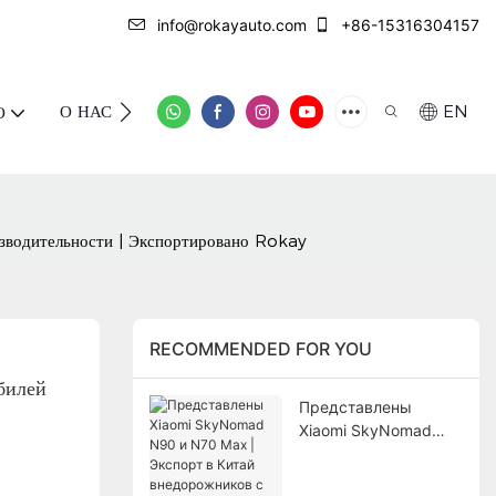
info@rokayauto.com
+86-15316304157
О НАС
СВЯЖИТЕСЬ С НАМИ
EN
О
зводительности | Экспортировано Rokay
RECOMMENDED FOR YOU
илей 
Представлены
Xiaomi SkyNomad
N90 и N70 Max |
Экспорт в Китай