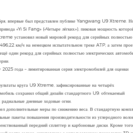
ября, впервые был представлен публике Yangwang U9 Xtreme. Н
ивода «Yi Si Fang» («Четыре лёгких»), пиковая мощность которо
Xtreme установил новый мировой рекорд для серийных полностью
 496,22 км/ч на немецком испытательном треке ATP, а затем прое
щё один рекорд для серийных полностью электрических автомоби
ерии.
ультаты круга U9 Xtreme, зафиксированные на четырёх
омобиль сохранил общий дизайн стандартного U9: обтекаемый
 радиальные дневные ходовые огни.
ел дополнительные меры по снижению веса. В стандартную комп
льные пакеты повышения производительности из углеродного волок
енствованный передний сплиттер и карбоновые диски. Кроме того