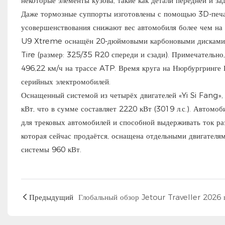
некоторые элементы кузова, такие как детали передней и зад
Даже тормозные суппорты изготовлены с помощью 3D-печати
усовершенствования снижают вес автомобиля более чем на 1
U9 Xtreme оснащён 20-дюймовыми карбоновыми дисками на
Tire (размер: 325/35 R20 спереди и сзади). Примечательн
496,22 км/ч на трассе ATP. Время круга на Нюрбургринге 
серийных электромобилей.
Оснащенный системой из четырёх двигателей «Yi Si Fang»,
кВт, что в сумме составляет 2220 кВт (3019 л.с.). Автом
для трековых автомобилей и способной выдерживать ток ра
которая сейчас продаётся, оснащена отдельными двигател
системы 960 кВт.
Предыдущий