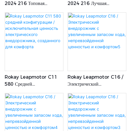
2024 216 Топовая
2024 216 Лучшая
Конфигурация /
Конфигурация / Доступная
Высочайший Комфорт По
Элегантность:
Средней Цене:
Ориентированный На
Электрический Седан 2024
Комфорт Электрический
Года
Седан С Непревзойденной
Ценностью
Rokay Leapmotor C11
Rokay Leapmotor C16 /
580 Средней
Электрический
Конфигурации /
Внедорожник С
Исключительная Ценность
Увеличенным Запасом Хода,
Электрического
Непревзойденной
Внедорожника, Созданного
Ценностью И Комфортом5
Для Комфорта