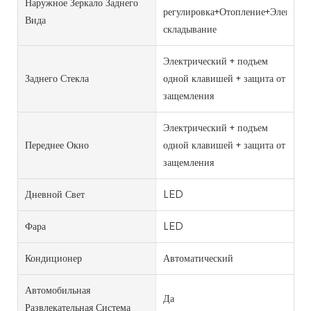
Наружное Зеркало Заднего
регулировка+Отопление+Электрич
Вида
складывание
Электрический + подъем
Заднего Стекла
одной клавишей + защита от
защемления
Электрический + подъем
Переднее Окно
одной клавишей + защита от
защемления
Дневной Свет
LED
Фара
LED
Кондиционер
Автоматический
Автомобильная
Да
Развлекательная Система