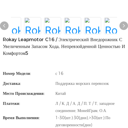
Rokay Leapmotor C16 / Электрический Внедорожник С
Увеличенным Запасом Хода, Непревзойденной Ценностью И
Комфортом5
Номер Модели:
с 16
Доставка:
Поддержка морских перевозок
Место Происхождения:
Китай
Платежи:
Л / К, Д / А, Д / П, Т / Т, западное
соединение, МонейГрам, О.А.
Время Выполнения:
1-30(шт.):30(дни),>30(шт.):По
договоренности(дни)