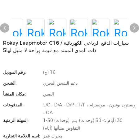
Rokay Leapmotor C16 / سيارات الدفع الرباعي الكهربائية
ذات المدى الممتد مع قيمة وراحة لا مثيل لها5
(ج) 16
رقم الموديل:
دعم الشحن البحري
الشحن:
الصين
مكان المنشأ:
L/C ، D/A ، D/P ، T/T ، ويسترن يونيون ، مونيغرام
المدفوعات:
، OA
1-30 (وحدات): 30 (أيام)،> 30 (وحدات): يتم
المهلة الزمنية:
التفاوض بشأنها (أيام)
محرك قفز
اسم العلامة التجارية: