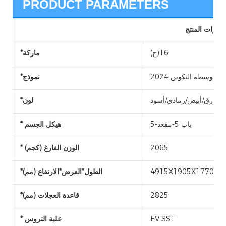
PRODUCT PARAMETERS
ميزات المنتج
(ج)16
*ماركة
*نموذج
أزرق/أبيض/رمادي/أسود
*لون
5-باب 5-مقعد
* هيكل الجسم
2065
* الوزن الفارغ (كجم)
4915X1905X1770
*الطول*العرض*الارتفاع (مم)
2825
*قاعدة العجلات (مم)
EV SST
* علبة التروس