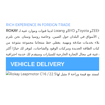
RICH EXPERIENCE IN FOREIGN TRADE
لدينا قنوات وموارد غنية لـ Lixiang وBYD وToyota وZEEKR وAudi وNIO وغيرها من العلامات التجارية. اعتبارًا من عام
ROKAY
مستهدفين الأسواق في البلدان حول الصين، وخاصة روسيا وستان. نحن نلتزم
تزويد العملاء بخدمات صادقة ومهنية. يغطي خط منتجاتنا مجموعة متنوعة من
ك مركبات الطاقة الجديدة ومركبات الوقود والشاحنات، لتوفر لك خيارًا أكثر
VEHICLE DELIVERY