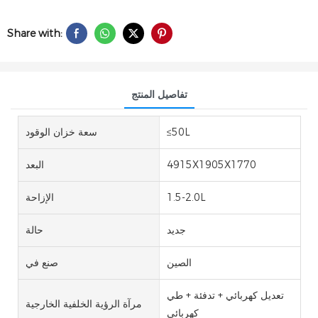
Share with:
تفاصيل المنتج
≤50L
سعة خزان الوقود
4915X1905X1770
البعد
1.5-2.0L
الإزاحة
جديد
حالة
الصين
صنع في
تعديل كهربائي + تدفئة + طي
مرآة الرؤية الخلفية الخارجية
كهربائي