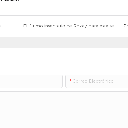
Toyota Corolla Cross 2024: SUV híbrido con seguridad avanzada
El último inventario de Rokay para esta semana: LiXiang, Monza, Elantra
P
Correo Electrónico