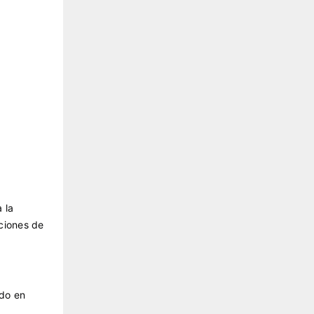
 la
nciones de
ido en