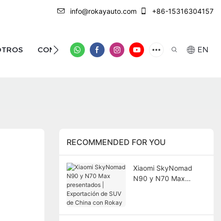
info@rokayauto.com
+86-15316304157
OTROS
CONTÁCTENOS
EN
RECOMMENDED FOR YOU
Xiaomi SkyNomad
N90 y N70 Max
presentados |
Exportación de SUV
de China con Rokay