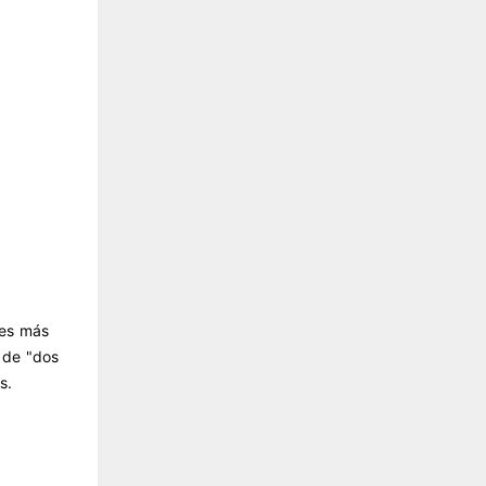
res más
 de "dos
s.