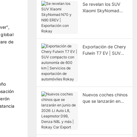
Se revelan los SUV
Xiaomi SkyNomad
N70 y N90 EREV |
Exportación con
ver",
Rokay
 global
ware de
Exportación de Chery
Fulwin T7 EV | SUV
compacto con
autonomía de 600 km
| Servicios de
exportación de
eño
automóviles Rokay
nsación
Nuevos coches chinos
lerón
que se lanzarán en
stancia
junio de 2026: Li Auto
L8, Leapmotor D99,
Denza N8L y más |
Rokay Car Export