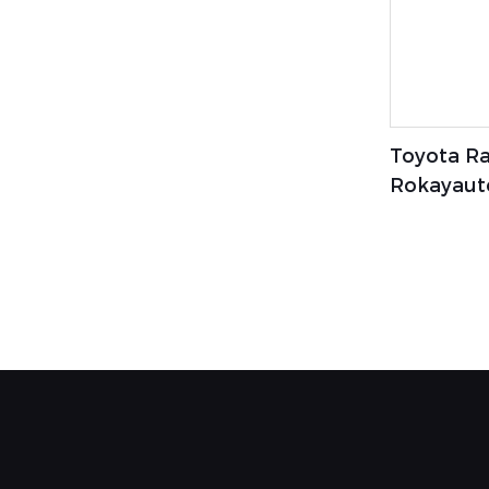
Toyota Ra
Rokayauto
Nuevo Su
China Par