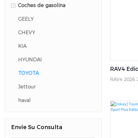
-
Coches de gasolina
Lixiang
Deepal
GEELY
Zeekr
CHEVY
BYD
KIA
volkswagen
HYUNDAI
RAV4 Edic
voyah
TOYOTA
RAV4 2026 2
motor de salto
Jettour
Jettour
haval
Envíe Su Consulta