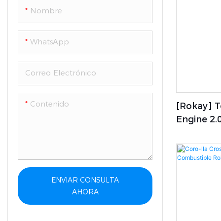
Nombre
WhatsApp
Correo Electrónico
Contenido
[rokay] 
Engine 2.0
New Ener
ENVIAR CONSULTA
AHORA