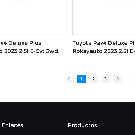
v4 Deluxe Plus
Toyota Rav4 Deluxe P
 2023 2.5l E-Cvt 2wd
Rokayauto 2023 2.5l E
v Híbrido Hecho En
Coche Nuevo De Ener
a La Familia
Popular
1
2
3
Enlaces
Productos