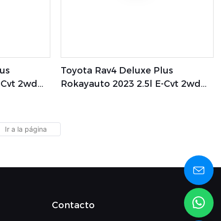
lus
Toyota Rav4 Deluxe Plus
-Cvt 2wd
Rokayauto 2023 2.5l E-Cvt 2wd
gía Coche
New Auto Car Vehículo Eléctrico
De Nueva Energía
Contacto