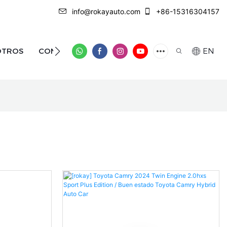
info@rokayauto.com
+86-15316304157
OTROS
CONTÁCTENOS
EN