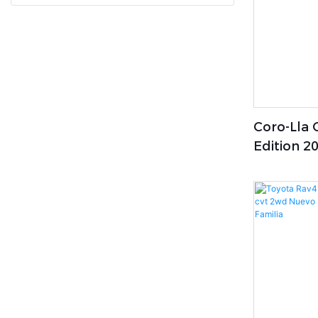
Coro-Lla C
Edition 2
Rokayaut