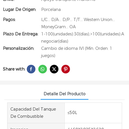
Lugar De Origen:
Porcelana
Pagos:
L/C... D/A... D/P... T/T... Western Union...
MoneyGram... OA
Plazo De Entrega:
1-100(unidades):30(días),>100(unidades):A
negociar(días)
Personalización:
Cambio de idioma IVI (Mín. Orden: 1
juegos)
Share with:
Detalle Del Producto
Capacidad Del Tanque
≤50L
De Combustible