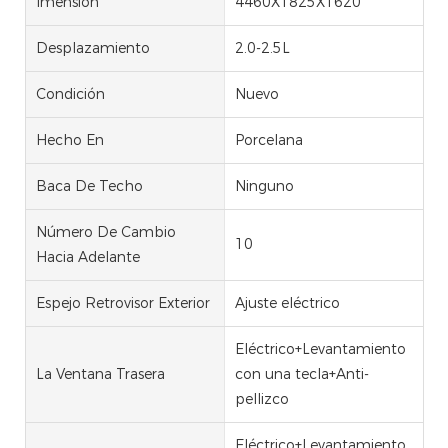
Imension
4460X1825X1620
Desplazamiento
2.0-2.5L
Condición
Nuevo
Hecho En
Porcelana
Baca De Techo
Ninguno
Número De Cambio
10
Hacia Adelante
Espejo Retrovisor Exterior
Ajuste eléctrico
Eléctrico+Levantamiento
La Ventana Trasera
con una tecla+Anti-
pellizco
Eléctrico+Levantamiento