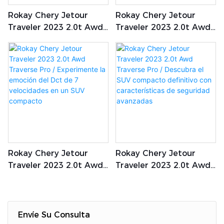
Rokay Chery Jetour
Rokay Chery Jetour
Traveler 2023 2.0t Awd
Traveler 2023 2.0t Awd
Traverse Pro / Explore El
Traverse Pro /
SUV Con Garantía De
Presentación Del
Por Vida Y
Potente SUV Con 254
Características De
CV
Primer Nivel
Rokay Chery Jetour
Rokay Chery Jetour
Traveler 2023 2.0t Awd
Traveler 2023 2.0t Awd
Traverse Pro /
Traverse Pro / Descubra
Experimente La Emoción
El SUV Compacto
Del Dct De 7
Definitivo Con
Velocidades En Un SUV
Características De
Envíe Su Consulta