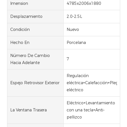
Imension
4785x2006x1880
Desplazamiento
2.0-2.5L
Condición
Nuevo
Hecho En
Porcelana
Número De Cambio
7
Hacia Adelante
Regulación
Espejo Retrovisor Exterior
eléctrica+Calefacción+Plegado
eléctrico
Eléctrico+Levantamiento
La Ventana Trasera
con una tecla+Anti-
pellizco