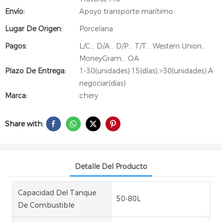
Envío:
Apoyo transporte marítimo
Lugar De Origen:
Porcelana
Pagos:
L/C... D/A... D/P... T/T... Western Union...
MoneyGram... OA
Plazo De Entrega:
1-30(unidades):15(días),>30(unidades):A
negociar(días)
Marca:
chery
Share with:
Detalle Del Producto
Capacidad Del Tanque
50-80L
De Combustible