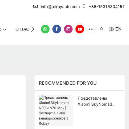
info@rokayauto.com
+86-15316304157
О НАС
СВЯЖИТЕСЬ С НАМИ
EN
О
RECOMMENDED FOR YOU
Представлены
Xiaomi SkyNomad
N90 и N70 Max |
Экспорт в Китай
внедорожников с
Rokay