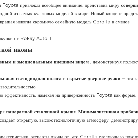
я Toyota привлекла всеобщее внимание, представив миру
соверш
дной из самых культовых моделей в мире. Новый концепт предст
евращая некогда скромную семейную модель Corolla в смелое,
тной иконы
тивным и эмоциональным внешним видом
, демонстрируя полнос
ывная светодиодная полоса
и
скрытые дверные ручки
— эта к
изводительностью.
ю эффективность, намекая на приверженность Toyota как форме, 
аря
панорамной стеклянной крыше.
Минималистичная прибор
создаёт открытую, высокотехнологичную атмосферу, демонстрируя
арактеристики, эксперты ожидают, что Corolla следующего покол