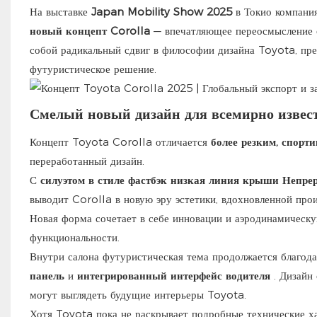
На выставке
Japan Mobility Show 2025
в Токио компани
новый концепт Corolla
— впечатляющее переосмысление о
собой радикальный сдвиг в философии дизайна Toyota, пр
футуристическое решение.
Смелый новый дизайн для всемирно извес
Концепт Toyota Corolla отличается
более резким, спор
переработанный дизайн.
С
силуэтом в стиле фастбэк
низкая линия крыши
Непрер
выводит Corolla в новую эру эстетики, вдохновленной про
Новая форма сочетает в себе инновации и аэродинамическу
функциональности.
Внутри салона футуристическая тема продолжается благод
панель
и
интегрированный интерфейс водителя
. Дизайн 
могут выглядеть будущие интерьеры Toyota.
Хотя Toyota пока не раскрывает подробные технические х