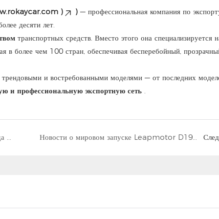
w.rokaycar.com
)
)
— профессиональная компания по экспорт
олее десяти лет.
ством
транспортных средств. Вместо этого она специализируется н
я в более чем 100 стран, обеспечивая бесперебойный, прозрачны
 трендовыми и востребованными моделями — от последних модел
ую и профессиональную экспортную сеть
.
Запуск Mercedes-Benz S-класса 2026 года | Новости экспорта | Rokay Car Export Services
Новости о мировом запуске Leapmotor D19 | Rokay – профессиональная китайская компания по экспорту автомобилей
Сле