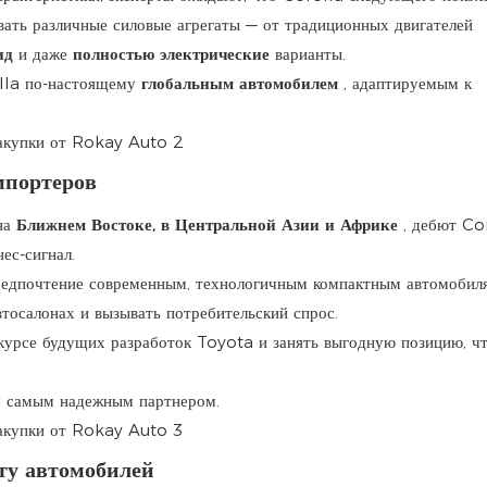
вать различные силовые агрегаты — от традиционных двигателей
ид
и даже
полностью электрические
варианты.
olla по-настоящему
глобальным автомобилем
, адаптируемым к
мпортеров
на
Ближнем Востоке, в Центральной Азии и Африке
, дебют Co
ес-сигнал.
редпочтение современным, технологичным компактным автомобиля
втосалонах и вызывать потребительский спрос.
 курсе будущих разработок Toyota и занять выгодную позицию, ч
 самым надежным партнером.
ту автомобилей