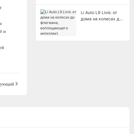
у
Li Auto L9 Livis: от
дома на колесах до
а
флагмана,
й и
воплощающего
интеллект.
ей
дующий