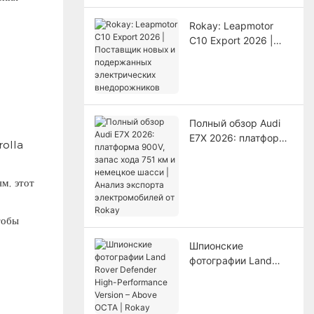
Export
Rokay: Leapmotor
C10 Export 2026 |
Поставщик новых и
подержанных
электрических
внедорожников
Полный обзор Audi
E7X 2026: платформа
rolla
900V, запас хода 751
км и немецкое
м, этот
шасси | Анализ
экспорта
электромобилей от
тобы
Rokay
Шпионские
фотографии Land
Rover Defender High-
Performance Version –
Above OCTA | Rokay