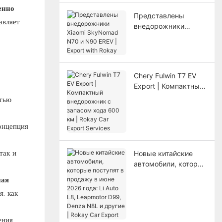
енно
Представлены
авляет
внедорожники
Xiaomi SkyNomad
N70 и N90 EREV |
Export with Rokay
Chery Fulwin T7 EV
Export | Компактный
внедорожник с
тью
запасом хода 600
км | Rokay Car Export
онцепция
Services
так и
Новые китайские
автомобили, которые
поступят в продажу
ная
в июне 2026 года: Li
, как
Auto L8, Leapmotor
D99, Denza N8L и
другие | Rokay Car
ения