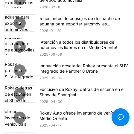
de 4000 automóviles!
2026
02
10
5 conjuntos de consejos de despacho de
aduana para exportar automóviles
modificados, ¡todos ellos indispensables!
2026
01
29
¡Atención a todos los distribuidores de
automóviles líderes en el Medio Oriente!
2025
09
09
Innovación desatada: Rokay presenta el SUV
integrado de Panther 8 Drone
2025
05
06
Exclusivo de Rokay: detrás de escena en el
Show de Shanghai
2025
04
30
Rokay Auto ofrece inventario de vehículos a
Medio Oriente
2025
04
17