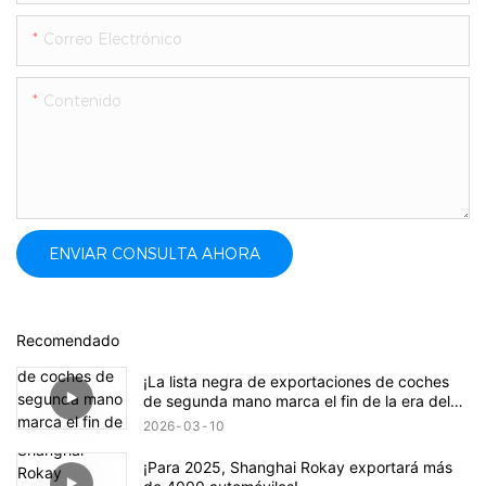
Correo Electrónico
Contenido
ENVIAR CONSULTA AHORA
Recomendado
¡La lista negra de exportaciones de coches
de segunda mano marca el fin de la era del
crecimiento salvaje!
2026
03
10
¡Para 2025, Shanghai Rokay exportará más