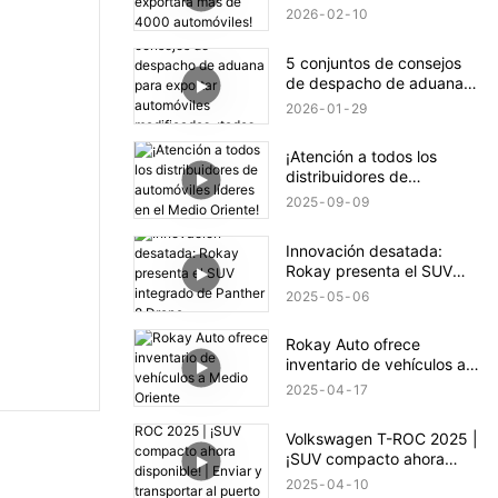
4000 automóviles!
2026
02
10
5 conjuntos de consejos
de despacho de aduana
para exportar automóviles
2026
01
29
modificados, ¡todos ellos
indispensables!
¡Atención a todos los
distribuidores de
automóviles líderes en el
2025
09
09
Medio Oriente!
Innovación desatada:
Rokay presenta el SUV
integrado de Panther 8
2025
05
06
Drone
Rokay Auto ofrece
inventario de vehículos a
Medio Oriente
2025
04
17
Volkswagen T-ROC 2025 |
¡SUV compacto ahora
disponible! | Enviar y
2025
04
10