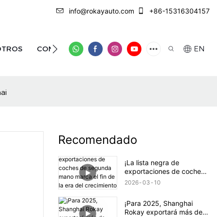
info@rokayauto.com
+86-15316304157
OTROS
CONTÁCTENOS
EN
ai
Recomendado
¡La lista negra de
exportaciones de coches
de segunda mano marca
2026
03
10
el fin de la era del
crecimiento salvaje!
¡Para 2025, Shanghai
Rokay exportará más de