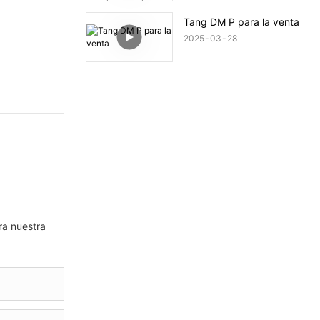
transportar al puerto
Jiebei Ali
Tang DM P para la venta
2025
03
28
ra nuestra