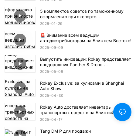
5 комплектов советов по таможенному
оформлению при экспорте
модифицированных автомобилей, каждый
2026
01
29
из которых незаменим!
🚨 Внимание всем ведущим
автодистрибьюторам на Ближнем Востоке!
2025
09
09
Выпустить инновации: Rokay представляет
внедорожник Panther 8 Drone-
интегрированный
2025
05
06
Rokay Exclusive: за кулисами в Shanghai
Auto Show
2025
04
30
Rokay Auto доставляет инвентарь
транспортных средств на Ближний Восток
2025
04
17
Tang DM P для продажи