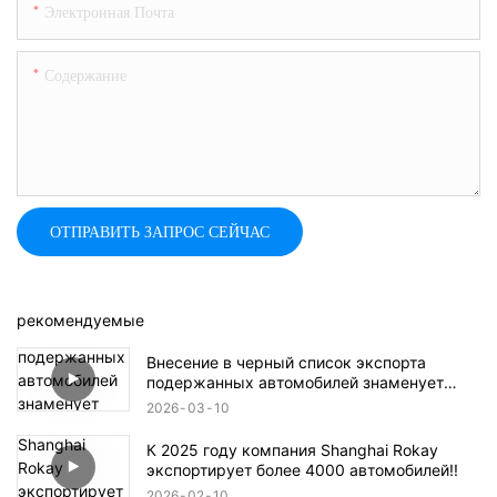
Электронная Почта
Содержание
ОТПРАВИТЬ ЗАПРОС СЕЙЧАС
рекомендуемые
Внесение в черный список экспорта
подержанных автомобилей знаменует
собой конец эпохи безудержного роста!
2026
03
10
К 2025 году компания Shanghai Rokay
экспортирует более 4000 автомобилей!!
2026
02
10