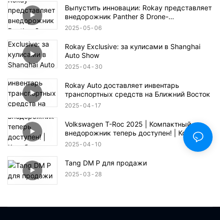
Выпустить инновации: Rokay представляет
внедорожник Panther 8 Drone-
интегрированный
2025
05
06
Rokay Exclusive: за кулисами в Shanghai
Auto Show
2025
04
30
Rokay Auto доставляет инвентарь
транспортных средств на Ближний Восток
2025
04
17
Volkswagen T-Roc 2025 | Компактный
внедорожник теперь доступен! | Корабль и
транспорт в порт Цзебея Али
2025
04
10
Tang DM P для продажи
2025
03
28