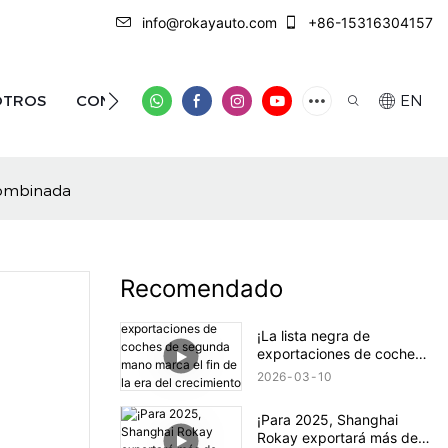
info@rokayauto.com
+86-15316304157
OTROS
CONTÁCTENOS
EN
combinada
Recomendado
¡La lista negra de
exportaciones de coches
de segunda mano marca
2026
03
10
el fin de la era del
crecimiento salvaje!
¡Para 2025, Shanghai
Rokay exportará más de