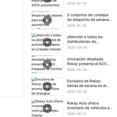
4000 automóviles!
2026
02
10
5 conjuntos de consejos
de despacho de aduana
para exportar automóviles
2026
01
29
modificados, ¡todos ellos
indispensables!
¡Atención a todos los
distribuidores de
automóviles líderes en el
2025
09
09
Medio Oriente!
Innovación desatada:
Rokay presenta el SUV
integrado de Panther 8
2025
05
06
Drone
Exclusivo de Rokay:
detrás de escena en el
Show de Shanghai
2025
04
30
Rokay Auto ofrece
inventario de vehículos a
Medio Oriente
2025
04
17