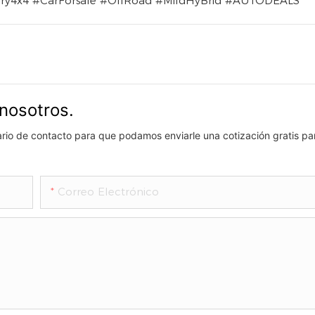
4x4 #CarForsale #OffRoad #MildHyBrid #AUTODEALS
nosotros.
lario de contacto para que podamos enviarle una cotización gratis pa
Correo Electrónico