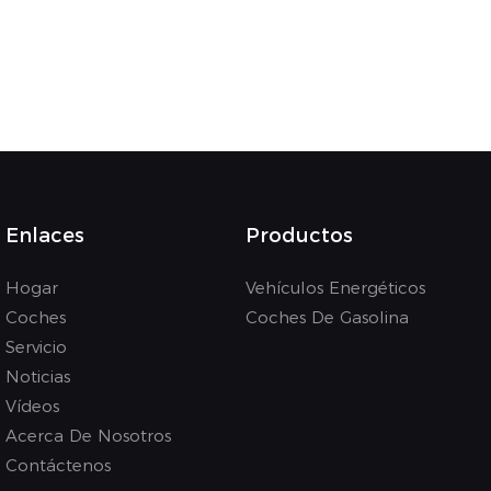
Enlaces
Productos
Hogar
Vehículos Energéticos
Coches
Coches De Gasolina
Servicio
Noticias
Vídeos
Acerca De Nosotros
Contáctenos