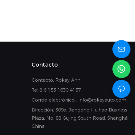
Contacto
Contacto: Rokay Ann
Tel:8
6 153 1630 4157
Correo electrónico :
info@rokayauto.com
Dirección:
309a, Jiangong Huihao Business
Plaza, No. 88 Gujing South Road, Shanghái,
China