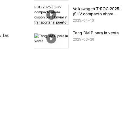
Volkswagen T-ROC 2025 |
¡SUV compacto ahora
disponible! | Enviar y
2025
04
10
transportar al puerto
Jiebei Ali
Tang DM P para la venta
 las
2025
03
28