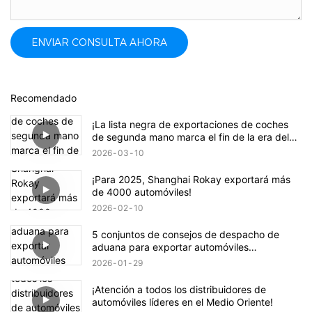
ENVIAR CONSULTA AHORA
Recomendado
¡La lista negra de exportaciones de coches
de segunda mano marca el fin de la era del
crecimiento salvaje!
2026
03
10
¡Para 2025, Shanghai Rokay exportará más
de 4000 automóviles!
2026
02
10
5 conjuntos de consejos de despacho de
aduana para exportar automóviles
modificados, ¡todos ellos indispensables!
2026
01
29
¡Atención a todos los distribuidores de
automóviles líderes en el Medio Oriente!