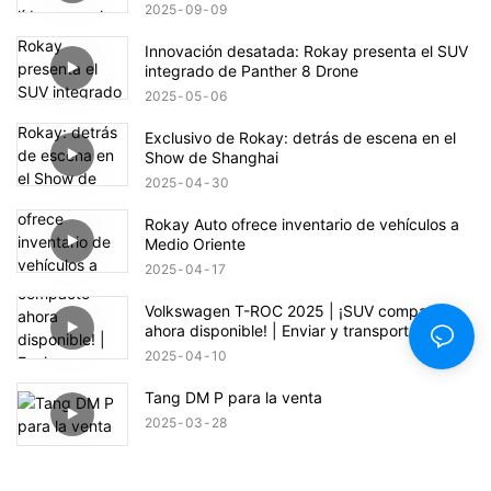
2025
09
09
Innovación desatada: Rokay presenta el SUV
integrado de Panther 8 Drone
2025
05
06
Exclusivo de Rokay: detrás de escena en el
Show de Shanghai
2025
04
30
Rokay Auto ofrece inventario de vehículos a
Medio Oriente
2025
04
17
Volkswagen T-ROC 2025 | ¡SUV compacto
ahora disponible! | Enviar y transportar al
puerto Jiebei Ali
2025
04
10
Tang DM P para la venta
2025
03
28