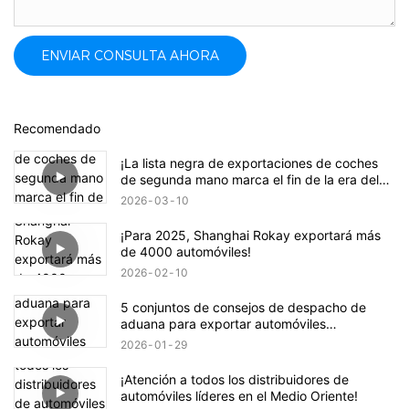
ENVIAR CONSULTA AHORA
Recomendado
¡La lista negra de exportaciones de coches
de segunda mano marca el fin de la era del
crecimiento salvaje!
2026
03
10
¡Para 2025, Shanghai Rokay exportará más
de 4000 automóviles!
2026
02
10
5 conjuntos de consejos de despacho de
aduana para exportar automóviles
modificados, ¡todos ellos indispensables!
2026
01
29
¡Atención a todos los distribuidores de
automóviles líderes en el Medio Oriente!