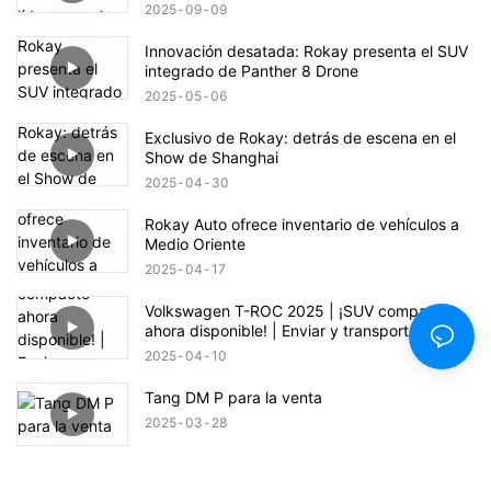
2025
09
09
Innovación desatada: Rokay presenta el SUV
integrado de Panther 8 Drone
2025
05
06
Exclusivo de Rokay: detrás de escena en el
Show de Shanghai
2025
04
30
Rokay Auto ofrece inventario de vehículos a
Medio Oriente
2025
04
17
Volkswagen T-ROC 2025 | ¡SUV compacto
ahora disponible! | Enviar y transportar al
puerto Jiebei Ali
2025
04
10
Tang DM P para la venta
2025
03
28