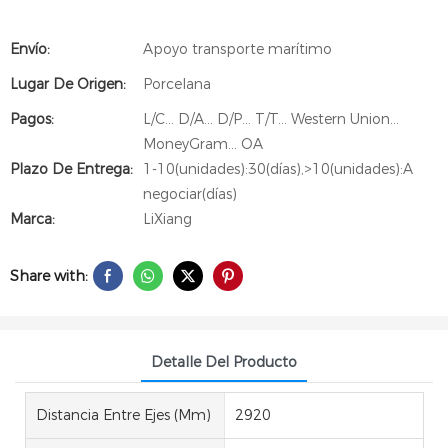
Envío:
Apoyo transporte marítimo
Lugar De Origen:
Porcelana
Pagos:
L/C... D/A... D/P... T/T... Western Union...
MoneyGram... OA
Plazo De Entrega:
1-10(unidades):30(días),>10(unidades):A
negociar(días)
Marca:
LiXiang
Share with:
Detalle Del Producto
Distancia Entre Ejes (mm)
2920