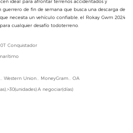
cen ideal para afrontar terrenos accidentados y
un guerrero de fin de semana que busca una descarga de
 que necesita un vehículo confiable, el Rokay Gwm 2024
 para cualquier desafío todoterreno.
.0T Conquistador
marítimo
T/T... Western Union... MoneyGram... OA
as),>30(unidades):A negociar(días)