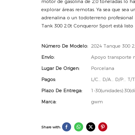
motor de gasolina de 2,0 toneladas lo ha
explorar áreas remotas. Ya sea que sea 
adrenalina o un todoterreno profesional
Tank 300 2.0t Conqueror Sport está listo
Número De Modelo:
2024 Tanque 300 2
Envío:
Apoyo transporte 
Lugar De Origen:
Porcelana
Pagos:
L/C... D/A... D/P... 
Plazo De Entrega:
1-30(unidades):30(dí
Marca:
gwm
Share with: