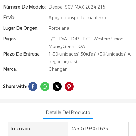
Número De Modelo:
Deepal S07 MAX 2024 215
Envío:
Apoyo transporte marítimo
Lugar De Origen:
Porcelana
Pagos:
L/C... D/A... D/P... T/T... Western Union...
MoneyGram... OA
Plazo De Entrega:
1-30(unidades):30(días),>30(unidades):A
negociar(días)
Marca:
Changán
Share with:
Detalle Del Producto
Imension
4750x1930x1625