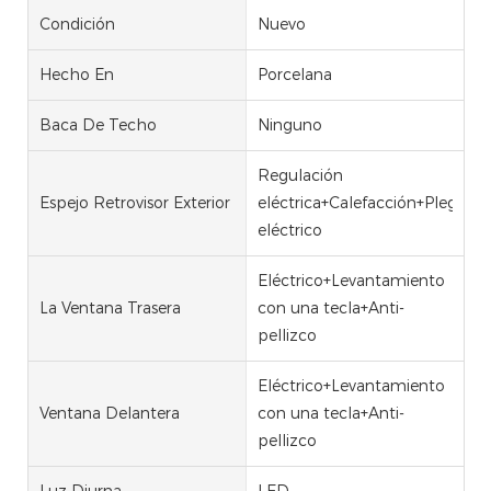
Condición
Nuevo
Hecho En
Porcelana
Baca De Techo
Ninguno
Regulación
Espejo Retrovisor Exterior
eléctrica+Calefacción+Plegado
eléctrico
Eléctrico+Levantamiento
La Ventana Trasera
con una tecla+Anti-
pellizco
Eléctrico+Levantamiento
Ventana Delantera
con una tecla+Anti-
pellizco
Luz Diurna
LED