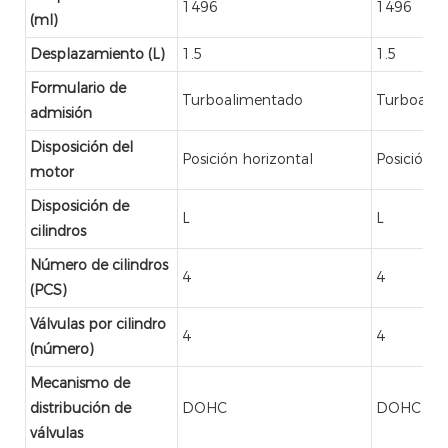
1496
1496
(ml)
Desplazamiento (L)
1.5
1.5
Formulario de
Turboalimentado
Turboali
admisión
Disposición del
Posición horizontal
Posición h
motor
Disposición de
L
L
cilindros
Número de cilindros
4
4
(PCS)
Válvulas por cilindro
4
4
(número)
Mecanismo de
distribución de
DOHC
DOHC
válvulas