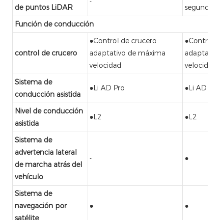
-
de puntos LiDAR
segundo
Función de conducción
●Control de crucero
●Control 
control de crucero
adaptativo de máxima
adaptativ
velocidad
velocidad
Sistema de
●Li AD Pro
●Li AD Má
conducción asistida
Nivel de conducción
●L2
●L2
asistida
Sistema de
advertencia lateral
-
●
de marcha atrás del
vehículo
Sistema de
navegación por
●
●
satélite