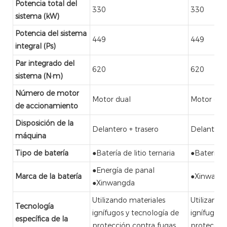
Potencia total del
330
330
sistema (kW)
Potencia del sistema
449
449
integral (Ps)
Par integrado del
620
620
sistema (N·m)
Número de motor
Motor dual
Motor dua
de accionamiento
Disposición de la
Delantero + trasero
Delantero 
máquina
Tipo de batería
●Batería de litio ternaria
●Batería de
●Energía de panal
Marca de la batería
●Xinwang
●Xinwangda
Utilizando materiales
Utilizando
Tecnología
ignífugos y tecnología de
ignífugos 
específica de la
protección contra fugas
protección