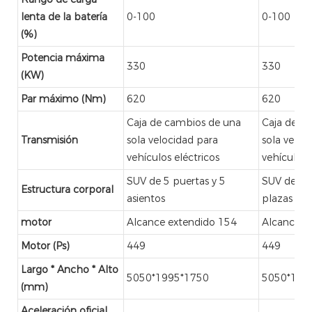
lenta de la batería
0-100
0-100
(%)
Potencia máxima
330
330
(KW)
Par máximo (Nm)
620
620
Caja de cambios de una
Caja de c
Transmisión
sola velocidad para
sola veloc
vehículos eléctricos
vehículos 
SUV de 5 puertas y 5
SUV de 5 p
Estructura corporal
asientos
plazas
motor
Alcance extendido 154
Alcance e
Motor (Ps)
449
449
Largo * Ancho * Alto
5050*1995*1750
5050*199
(mm)
Aceleración oficial