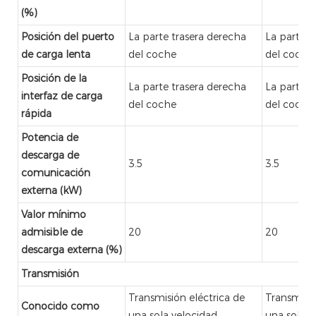
(%)
Posición del puerto
La parte trasera derecha
La parte t
de carga lenta
del coche
del coche
Posición de la
La parte trasera derecha
La parte t
interfaz de carga
del coche
del coche
rápida
Potencia de
descarga de
3.5
3.5
comunicación
externa (kW)
Valor mínimo
admisible de
20
20
descarga externa (%)
Transmisión
Transmisión eléctrica de
Transmisió
Conocido como
una sola velocidad
una sola v