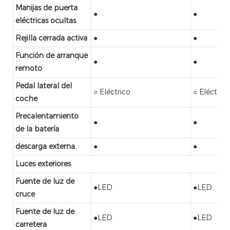
Manijas de puerta
●
●
eléctricas ocultas
Rejilla cerrada activa
●
●
Función de arranque
●
●
remoto
Pedal lateral del
○ Eléctrico
○ Eléctrico
coche
Precalentamiento
●
●
de la batería
descarga externa
●
●
Luces exteriores
Fuente de luz de
●LED
●LED
cruce
Fuente de luz de
●LED
●LED
carretera