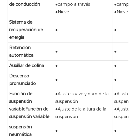
de conducción
●campo a través
●campo a 
●Nieve
●Nieve
Sistema de
recuperación de
●
●
energía
Retención
●
●
automática
Auxiliar de colina
●
●
Descenso
●
●
pronunciado
Función de
●Ajuste suave y duro de la
●Ajuste su
suspensión
suspensión
suspensió
variableFunción de
●Ajuste de la altura de la
●Ajuste de 
suspensión variable
suspensión
suspensió
suspensión
●
●
neumática