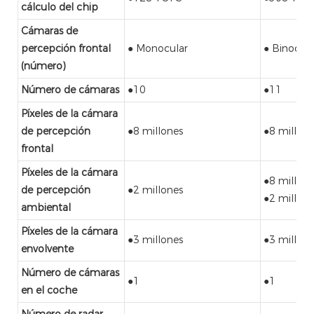
cálculo del chip
Cámaras de
percepción frontal
● Monocular
● Binocula
(número)
Número de cámaras
●10
●11
Píxeles de la cámara
de percepción
●8 millones
●8 millone
frontal
Píxeles de la cámara
●8 millone
de percepción
●2 millones
●2 millone
ambiental
Píxeles de la cámara
●3 millones
●3 millone
envolvente
Número de cámaras
●1
●1
en el coche
Número de radar