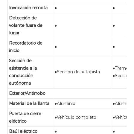
Invocación remota
●
●
Detección de
volante fuera de
●
●
lugar
Recordatorio de
●
●
inicio
Sección de
asistencia a la
●Tramos d
●Sección de autopista
conducción
●Sección 
autónoma
Exterior/Antirrobo
Material de la llanta
●Aluminio
●Aluminio
Puerta de cierre
●Vehículo completo
●Vehículo
eléctrico
Baúl eléctrico
●
●