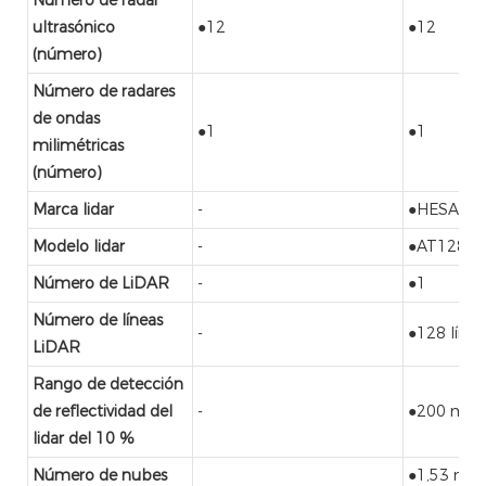
ultrasónico
●12
●12
(número)
Número de radares
de ondas
●1
●1
milimétricas
(número)
Marca lidar
-
●HESAI Te
Modelo lidar
-
●AT128
Número de LiDAR
-
●1
Número de líneas
-
●128 línea
LiDAR
Rango de detección
de reflectividad del
-
●200 m
lidar del 10 %
Número de nubes
●1,53 mill