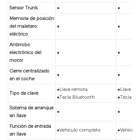
Sensor Trunk
●
●
Memoria de posición
del maletero
●
●
eléctrico
Antirrobo
electrónico del
●
●
motor
Cierre centralizado
●
●
en el coche
●Llave remota
●Llave re
Tipo de clave
●Tecla Bluetooth
●Tecla Bl
Sistema de arranque
●
●
sin llave
Función de entrada
●Vehículo completo
●Vehículo
sin llave