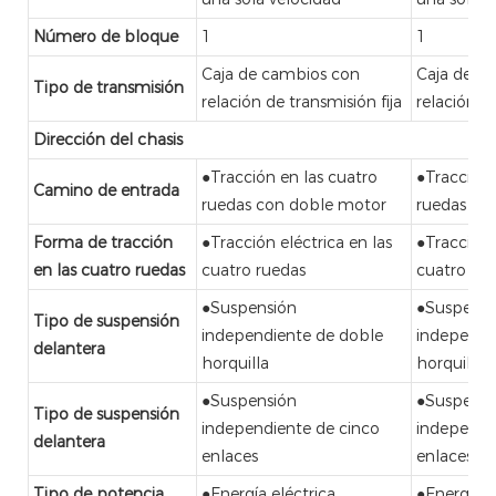
Número de bloque
1
1
Caja de cambios con
Caja de c
Tipo de transmisión
relación de transmisión fija
relación de
Dirección del chasis
●Tracción en las cuatro
●Tracción 
Camino de entrada
ruedas con doble motor
ruedas co
Forma de tracción
●Tracción eléctrica en las
●Tracción 
en las cuatro ruedas
cuatro ruedas
cuatro ru
●Suspensión
●Suspensi
Tipo de suspensión
independiente de doble
independi
delantera
horquilla
horquilla
●Suspensión
●Suspensi
Tipo de suspensión
independiente de cinco
independi
delantera
enlaces
enlaces
Tipo de potencia
●Energía eléctrica
●Energía e