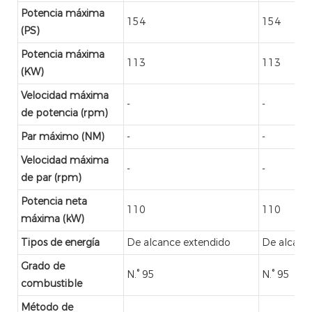
Potencia máxima
154
154
(PS)
Potencia máxima
113
113
(KW)
Velocidad máxima
-
-
de potencia (rpm)
Par máximo (NM)
-
-
Velocidad máxima
-
-
de par (rpm)
Potencia neta
110
110
máxima (kW)
Tipos de energía
De alcance extendido
De alcanc
Grado de
N.° 95
N.° 95
combustible
Método de