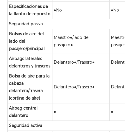
Especificaciones de
●No
●No
la llanta de repuesto
Seguridad pasiva
Bolsas de aire del
Maestro●/lado del
Maestro●/l
lado del
pasajero●
pasajero●
pasajero/principal
Airbags laterales
Delantero●/Trasero●
Delantero
delanteros y traseros
Bolsa de aire para la
cabeza
Delantero●/Trasero●
Delantero
delantera/trasera
(cortina de aire)
Airbag central
●
●
delantero
Seguridad activa