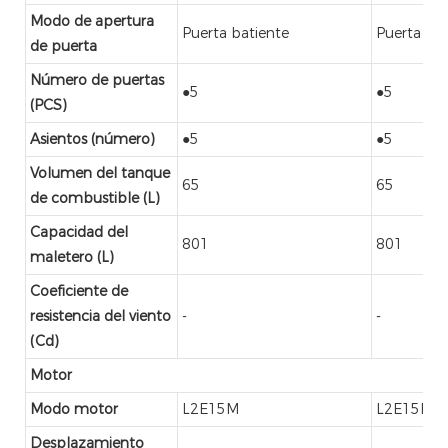
Modo de apertura
Puerta batiente
Puerta bat
de puerta
Número de puertas
●5
●5
(PCS)
Asientos (número)
●5
●5
Volumen del tanque
65
65
de combustible (L)
Capacidad del
801
801
maletero (L)
Coeficiente de
resistencia del viento
-
-
(Cd)
Motor
Modo motor
L2E15M
L2E15M
Desplazamiento