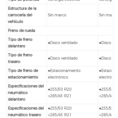
Estructura de la
carrocería del
Sin marco
Sin marco
vehículo
Freno de rueda
Tipo de freno
●Disco ventilado
●Disco ven
delantero
Tipo de freno
●Disco ventilado
●Disco ven
trasero
Tipo de freno de
●Estacionamiento
●Estacion
estacionamiento
electrónico
electrónic
Especificaciones del
●255/50 R20
●255/50 
neumático
○265/45 R21
○265/45 
delantero
Especificaciones del
●255/50 R20
●255/50 
neumático trasero
○265/45 R21
○265/45 