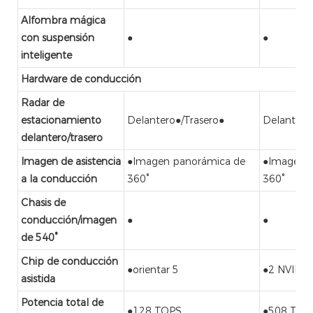
Alfombra mágica
con suspensión
●
●
inteligente
Hardware de conducción
Radar de
estacionamiento
Delantero●/Trasero●
Delantero
delantero/trasero
Imagen de asistencia
●Imagen panorámica de
●Imagen 
a la conducción
360°
360°
Chasis de
conducción/imagen
●
●
de 540°
Chip de conducción
●orientar 5
●2 NVIDIA
asistida
Potencia total de
●128 TOPS
●508 TOP