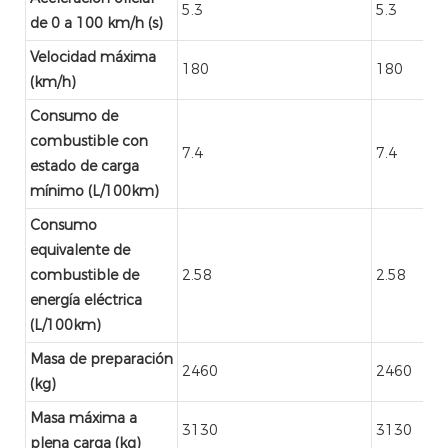
5.3
5.3
de 0 a 100 km/h (s)
Velocidad máxima
180
180
(km/h)
Consumo de
combustible con
7.4
7.4
estado de carga
mínimo (L/100km)
Consumo
equivalente de
combustible de
2.58
2.58
energía eléctrica
(L/100km)
Masa de preparación
2460
2460
(kg)
Masa máxima a
3130
3130
plena carga (kg)