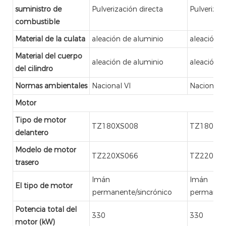
suministro de
Pulverización directa
Pulverizac
combustible
Material de la culata
aleación de aluminio
aleación d
Material del cuerpo
aleación de aluminio
aleación d
del cilindro
Normas ambientales
Nacional VI
Nacional V
Motor
Tipo de motor
TZ180XS008
TZ180XS
delantero
Modelo de motor
TZ220XS066
TZ220XS
trasero
Imán
Imán
El tipo de motor
permanente/sincrónico
permanent
Potencia total del
330
330
motor (kW)