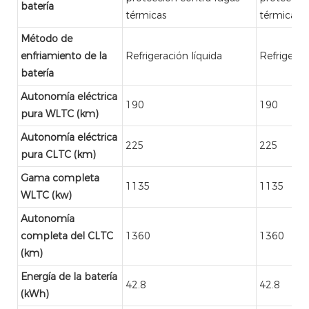
batería
térmicas
térmicas
Método de
enfriamiento de la
Refrigeración líquida
Refrigerac
batería
Autonomía eléctrica
190
190
pura WLTC (km)
Autonomía eléctrica
225
225
pura CLTC (km)
Gama completa
1135
1135
WLTC (kw)
Autonomía
completa del CLTC
1360
1360
(km)
Energía de la batería
42.8
42.8
(kWh)