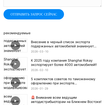
ОТПРАВИТЬ ЗАПРОС СЕЙЧАС
рекомендуемые
Внесение в черный список экспорта
подержанных автомобилей знаменует
собой конец эпохи безудержного роста!
2026
03
10
К 2025 году компания Shanghai Rokay
экспортирует более 4000 автомобилей!!
2026
02
10
5 комплектов советов по таможенному
оформлению при экспорте
модифицированных автомобилей, каждый
2026
01
29
из которых незаменим!
🚨 Внимание всем ведущим
автодистрибьюторам на Ближнем Востоке!