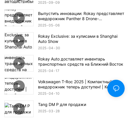
2025
09
09
Выпустить инновации: Rokay представляет
внедорожник Panther 8 Drone-
интегрированный
2025
05
06
Rokay Exclusive: за кулисами в Shanghai
Auto Show
2025
04
30
Rokay Auto доставляет инвентарь
транспортных средств на Ближний Восток
2025
04
17
Volkswagen T-Roc 2025 | Компактный
внедорожник теперь доступен! | Корабль и
транспорт в порт Цзебея Али
2025
04
10
Tang DM P для продажи
2025
03
28