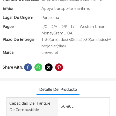
Envío:
Apoyo transporte marítimo
Lugar De Origen:
Porcelana
Pagos:
L/C... D/A... D/P... T/T... Western Union...
MoneyGram... OA
Plazo De Entrega:
1-30(unidades):30(días),>30(unidades):A
negociar(días)
Marca:
chevrolet
Share with:
Detalle Del Producto
Capacidad Del Tanque
50-80L
De Combustible