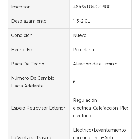
Imension
4646x1843x1688
Desplazamiento
1.5-2.0L
Condición
Nuevo
Hecho En
Porcelana
Baca De Techo
Aleación de aluminio
Número De Cambio
6
Hacia Adelante
Regulación
Espejo Retrovisor Exterior
eléctrica+Calefacción+Plegado
eléctrico
Eléctrico+Levantamiento
La Ventana Trasera
con una tecla+Anti-