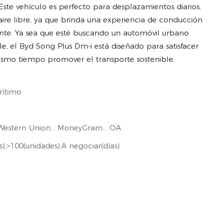
Este vehículo es perfecto para desplazamientos diarios,
l aire libre, ya que brinda una experiencia de conducción
ente. Ya sea que esté buscando un automóvil urbano
e, el Byd Song Plus Dm-i está diseñado para satisfacer
mismo tiempo promover el transporte sostenible.
rítimo
T... Western Union... MoneyGram... OA
s),>100(unidades):A negociar(días)