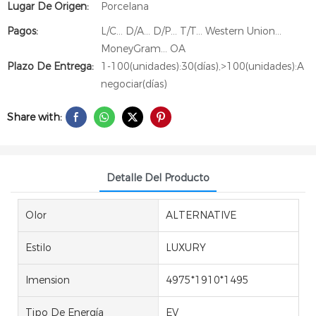
Lugar De Origen:
Porcelana
Pagos:
L/C... D/A... D/P... T/T... Western Union...
MoneyGram... OA
Plazo De Entrega:
1-100(unidades):30(días),>100(unidades):A
negociar(días)
Share with:
Detalle Del Producto
Olor
ALTERNATIVE
Estilo
LUXURY
Imension
4975*1910*1495
Tipo De Energía
EV