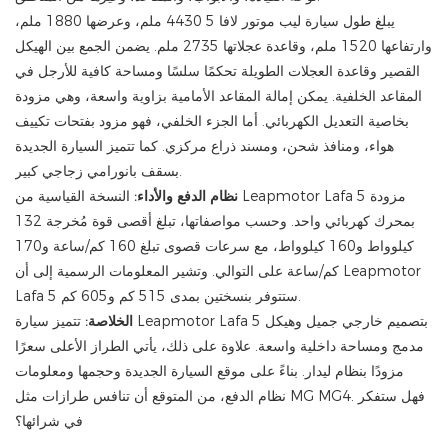
يبلغ طول سيارة ليب موتور لافا 5 4430 ملم، وعرضها 1880 ملم،
وارتفاعها 1520 ملم، وقاعدة عجلاتها 2735 ملم. يضمن الجمع بين الهيكل
القصير وقاعدة العجلات الطويلة تحكمًا سلسًا ومساحة كافية للأرجل في
المقاعد الخلفية. يمكن إمالة المقاعد الأمامية بزاوية واسعة، وهي مزودة
بخاصية التعديل الكهربائي. أما الجزء الخلفي، فهو مزود بفتحات تكييف
هواء، ومنافذ شحن، ومسند ذراع مركزي. كما تتميز السيارة الجديدة
بسقف بانورامي زجاجي كبير.
نظام الدفع والأداء:
النسخة القياسية من Leapmotor Lafa 5 مزودة
بمحرك كهربائي واحد. وحسب مواصفاتها، تبلغ أقصى قوة مُخرجة 132
كيلوواط و160 كيلوواط، مع سرعات قصوى تبلغ 160 كم/ساعة و170
كم/ساعة على التوالي. وتشير المعلومات الرسمية إلى أن Leapmotor
Lafa 5 ستتوفر بنسختين بمدى 515 كم و605 كم.
الخلاصة:
تتميز سيارة Leapmotor Lafa 5 بتصميم خارجي جميل وهيكل
مدمج ومساحة داخلية واسعة. علاوة على ذلك، يأتي الطراز الأعلى سعرًا
مزودًا بنظام ليدار. بناءً على موقع السيارة الجديدة وحجمها ومعلومات
نظام الدفع، من المتوقع أن تنافس طرازات مثل MG MG4. فهل ستفكر
في شرائها؟