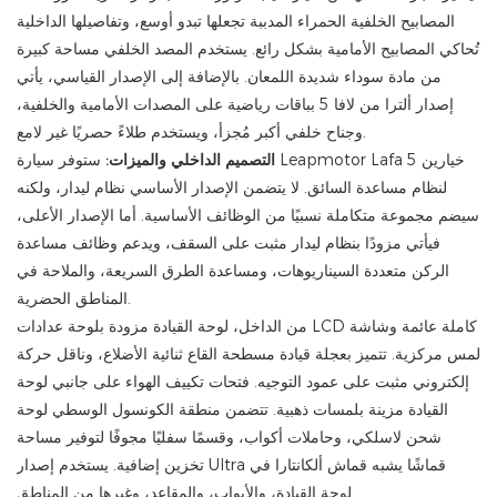
المصابيح الخلفية الحمراء المدببة تجعلها تبدو أوسع، وتفاصيلها الداخلية
تُحاكي المصابيح الأمامية بشكل رائع. يستخدم المصد الخلفي مساحة كبيرة
من مادة سوداء شديدة اللمعان. بالإضافة إلى الإصدار القياسي، يأتي
إصدار ألترا من لافا 5 بباقات رياضية على المصدات الأمامية والخلفية،
وجناح خلفي أكبر مُجزأ، ويستخدم طلاءً حصريًا غير لامع.
التصميم الداخلي والميزات:
ستوفر سيارة Leapmotor Lafa 5 خيارين
لنظام مساعدة السائق. لا يتضمن الإصدار الأساسي نظام ليدار، ولكنه
سيضم مجموعة متكاملة نسبيًا من الوظائف الأساسية. أما الإصدار الأعلى،
فيأتي مزودًا بنظام ليدار مثبت على السقف، ويدعم وظائف مساعدة
الركن متعددة السيناريوهات، ومساعدة الطرق السريعة، والملاحة في
المناطق الحضرية.
من الداخل، لوحة القيادة مزودة بلوحة عدادات LCD كاملة عائمة وشاشة
لمس مركزية. تتميز بعجلة قيادة مسطحة القاع ثنائية الأضلاع، وناقل حركة
إلكتروني مثبت على عمود التوجيه. فتحات تكييف الهواء على جانبي لوحة
القيادة مزينة بلمسات ذهبية. تتضمن منطقة الكونسول الوسطي لوحة
شحن لاسلكي، وحاملات أكواب، وقسمًا سفليًا مجوفًا لتوفير مساحة
تخزين إضافية. يستخدم إصدار Ultra قماشًا يشبه قماش ألكانتارا في
لوحة القيادة، والأبواب، والمقاعد، وغيرها من المناطق.