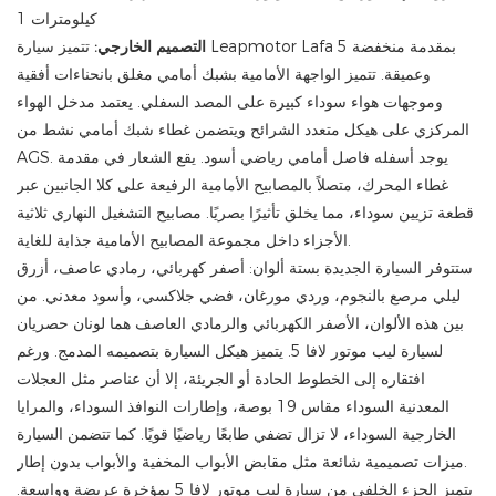
التصميم الخارجي:
تتميز سيارة Leapmotor Lafa 5 بمقدمة منخفضة
وعميقة. تتميز الواجهة الأمامية بشبك أمامي مغلق بانحناءات أفقية
وموجهات هواء سوداء كبيرة على المصد السفلي. يعتمد مدخل الهواء
المركزي على هيكل متعدد الشرائح ويتضمن غطاء شبك أمامي نشط من
AGS. يوجد أسفله فاصل أمامي رياضي أسود. يقع الشعار في مقدمة
غطاء المحرك، متصلاً بالمصابيح الأمامية الرفيعة على كلا الجانبين عبر
قطعة تزيين سوداء، مما يخلق تأثيرًا بصريًا. مصابيح التشغيل النهاري ثلاثية
الأجزاء داخل مجموعة المصابيح الأمامية جذابة للغاية.
ستتوفر السيارة الجديدة بستة ألوان: أصفر كهربائي، رمادي عاصف، أزرق
ليلي مرصع بالنجوم، وردي مورغان، فضي جلاكسي، وأسود معدني. من
بين هذه الألوان، الأصفر الكهربائي والرمادي العاصف هما لونان حصريان
لسيارة ليب موتور لافا 5. يتميز هيكل السيارة بتصميمه المدمج. ورغم
افتقاره إلى الخطوط الحادة أو الجريئة، إلا أن عناصر مثل العجلات
المعدنية السوداء مقاس 19 بوصة، وإطارات النوافذ السوداء، والمرايا
الخارجية السوداء، لا تزال تضفي طابعًا رياضيًا قويًا. كما تتضمن السيارة
ميزات تصميمية شائعة مثل مقابض الأبواب المخفية والأبواب بدون إطار.
يتميز الجزء الخلفي من سيارة ليب موتور لافا 5 بمؤخرة عريضة وواسعة.