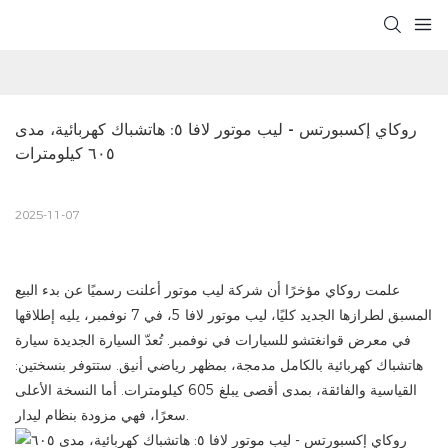
روكاي إكسبورتس - ليب موتور لافا ٥: هاتشباك كهربائية، مدى 
٦٠٥ كيلومترات
2025-11-07
علمت روكاي مؤخرًا أن شركة ليب موتور أعلنت رسميًا عن بدء البيع
المسبق لطرازها الجديد كليًا، ليب موتور لافا 5، في 7 نوفمبر، يليه إطلاقها
في معرض قوانغتشو للسيارات في نوفمبر. تُعدّ السيارة الجديدة سيارة
هاتشباك كهربائية بالكامل مدمجة، بمظهر رياضي أنيق. ستتوفر بنسختين:
القياسية والفائقة، بمدى أقصى يبلغ 605 كيلومترات. أما النسخة الأعلى
سعرًا، فهي مزودة بنظام ليدار.