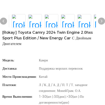
[rokay] Toyota Camry 2024 Twin Engine 2.0hxs
Sport Plus Edition / New Energy Car С Двойным
Двигателем
Модель:
Камри
Доставка:
Поддержка морских перевозок
Место Происхождения:
Китай
Платежи:
Л / К, Д / А, Д / П, Т / Т, западное
соединение, МонейГрам, О.А.
Время Выполнения:
1-30(шт.):30(дни),>30(шт.):По
договоренности(дни)