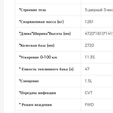
*Строение тела
5-дверный 5-ме
*Снаряженная масса (кг)
1261
*Длина*Ширина*Высота (мм)
4720*1810*141
*Колесная база (мм)
2720
*Ускорение 0–100 км.
11.35
* Емкость топливного бака (л)
47
*Смещение
1.5L
*Передача инфекции
CVT
* Режим вождения
FWD