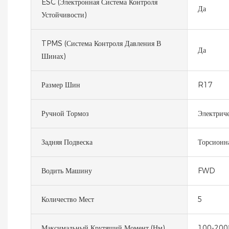
ESC (электронная Система Контроля
Да
Устойчивости)
TPMS (система Контроля Давления В
Да
Шинах)
Размер Шин
R17
Ручной Тормоз
Электрич
Задняя Подвеска
Торсионна
Водить Машину
FWD
Количество Мест
5
Максимальный Крутящий Момент (Нм)
100-200