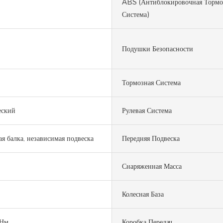
ABS (антиблокировочная Тормо
Система)
Подушки Безопасности
Тормозная Система
еский
Рулевая Система
я балка, независимая подвеска
Передняя Подвеска
Снаряженная Масса
Колесная База
Нм
Коробка Передач