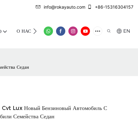
info@rokayauto.com
+86-15316304157
О НАС
СВЯЖИТЕСЬ С НАМИ
EN
О
мейства Седан
l Cvt Lux Новый Бензиновый Автомобиль С
били Семейства Седан