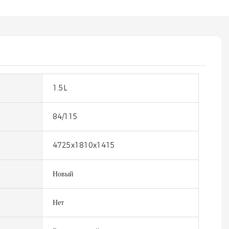
1.5L
84/115
4725x1810x1415
Новый
Нет