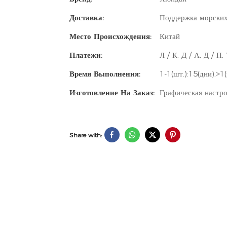
Доставка:
Поддержка морских
Место Происхождения:
Китай
Платежи:
Л / К, Д / А, Д / П
Время Выполнения:
1-1(шт.):15(дни),>1
Изготовление На Заказ:
Графическая настрой
Share with: