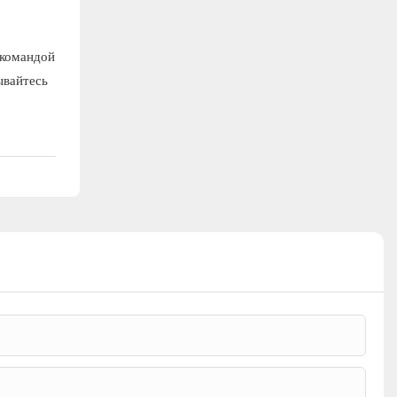
 командой
ывайтесь