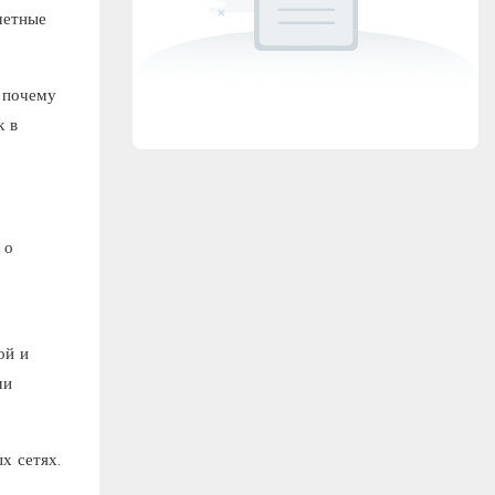
четные
 почему
к в
 о
ой и
ми
х сетях.