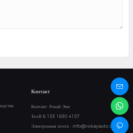
Контакт
редства
Контакт: Рокай Энн
Тел:8
6 153 1630 4157
Электронная почта :
info@rokayauto.com