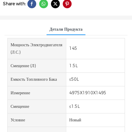
Share with:
Детали Продукта
Мощность Электродвигателя
145
(л.с.)
Смещение (л)
1.5L
Емкость Топливного Бака
≤50L
Измерение
4975X1910X1495
Смещение
≤1.5L
Условие
Новый