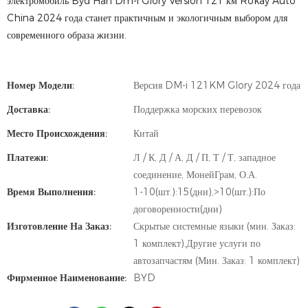
электромобиль Byd Han Dm-i Glory Version 121 км Rokay Auto
China 2024 года станет практичным и экологичным выбором для
современного образа жизни.
Номер Модели:
Версия DM-i 121KM Glory 2024 года
Доставка:
Поддержка морских перевозок
Место Происхождения:
Китай
Платежи:
Л / К, Д / А, Д / П, Т / Т, западное
соединение, МонейГрам, О.А.
Время Выполнения:
1-10(шт.):15(дни),>10(шт.):По
договоренности(дни)
Изготовление На Заказ:
Скрытые системные языки (мин. Заказ:
1 комплект),Другие услуги по
автозапчастям (Мин. Заказ: 1 комплект)
Фирменное Наименование:
BYD