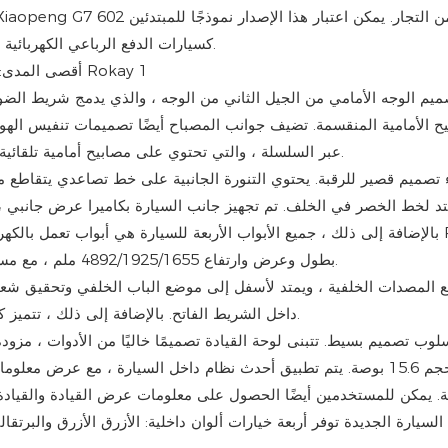
للسلسلة بأكملها. يتم وضع Xiaopeng G7 كسيارات الدفع الرباعي الكهربائية النقية متوسطة الحجم.
ح الأمامية المنقسمة. تضيف جوانب المصباح أيضًا تصميمات تنفيس الهواء
قياسية مع المصابيح الأمامية LED عبر السلسلة ، والتي تحتوي على مصابيح أمامية تلقائية ووظائف شعاع عالية/منخفضة.
تد لخط الخصر في الخلف. تم تجهيز جانب السيارة بكاميرا عرض جانبي ،
حيث الحجم ، يتمتع Xiaopeng G7 بطول وعرض وارتفاع 4892/1925/1655 ملم ، مع مسافة محور تبلغ 2890 ملليمتر.
"Xpeng" داخل الشريط الفاتح. بالإضافة إلى ذلك ، تتميز كل من المصباح الخلفي الجديد للسيارة والمصد الخلفي.
بحجم 15.6 بوصة. يتم تطبيق أحدث نظام داخل السيارة ، مع عرض معل
ة. يمكن للمستخدمين أيضًا الحصول على معلومات عرض القيادة والقيادة