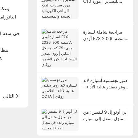
C10 للتصدير | مورد
سيارات الدفع الرباعي
الكهربائية الجديدة
والمستعملة
مراجعة شاملة لسيارة
أودي E7X 2026: منصة
900V، مدى 751 كم،
وهيكل ألماني | رؤى
تصدير السيارات
الكهربائية من روكاي
صور تجسسية لسيارة لاند
روفر ديفندر عالية الأداء -
أعلاه من OCTA | روكاي
التالي
لي أوتو إل 9 ليفيس: من
منزل متنقل إلى سيارة
رائدة في مجال الذكاء
المجسد