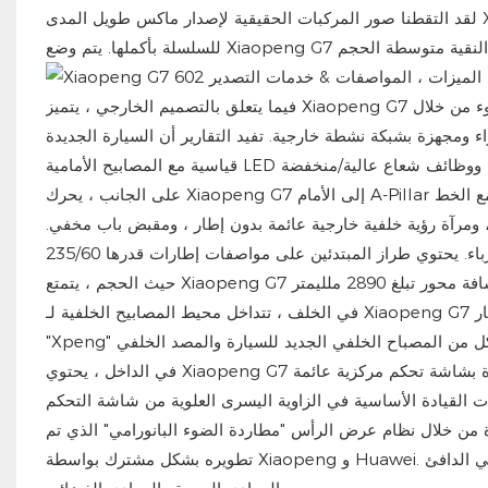
لقد التقطنا صور المركبات الحقيقية لإصدار ماكس طويل المدى Xiaopeng G7 602 من التجار. يمكن اعتبار هذا الإصدار نموذجًا للمبتدئين
فيما يتعلق بالتصميم الخارجي ، يتميز Xiaopeng G7 بتصميم الوجه الأمامي من الجيل الثاني من الوجه ، والذي يدمج شريط الضوء من خلال
 ومجهزة بشبكة نشطة خارجية. تفيد التقارير أن السيارة الجديدة
على الجانب ، يحرك Xiaopeng G7 إلى الأمام A-Pillar لإنشاء تصميم قصير للرقبة. يحتوي التنورة الجانبية على خط تصاعدي يتقاطع مع الخط
 ومرآة رؤية خلفية خارجية عائمة بدون إطار ، ومقبض باب مخفي.
بالإضافة إلى ذلك ، جميع الأبواب الأربعة للسيارة هي أبواب تعمل بالكهرباء. يحتوي طراز المبتدئين على مواصفات إطارات قدرها 235/60 R18. من
في الخلف ، تتداخل محيط المصابيح الخلفية لـ Xiaopeng G7 مع المصدات الخلفية ، ويمتد لأسفل إلى موضع الباب الخلفي وتحقيق شعار
في الداخل ، يحتوي Xiaopeng G7 على أسلوب تصميم بسيط. تتبنى لوحة القيادة تصميمًا خاليًا من الأدوات ، مزودة بشاشة تحكم مركزية عائمة
ومات القيادة الأساسية في الزاوية اليسرى العلوية من شاشة التحكم
 من خلال نظام عرض الرأس "مطاردة الضوء البانورامي" الذي تم
تطويره بشكل مشترك بواسطة Xiaopeng و Huawei. يقال إن السيارة الجديدة توفر أربعة خيارات ألوان داخلية: الأزرق الأزرق والبرتقالي الدافئ