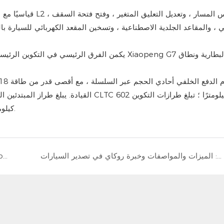
المتوسطة/العالية 80.8 كيلو واط ساعة ومجموعة CLTC 702 كيلومتر.
إصدار كامري 2026: الميزات والمواصفات وخبرة روكاي في تصدير السيارات
خدمات تصدير السيارات Rokay - اكتشف New Leapmotor B01 والمزيد