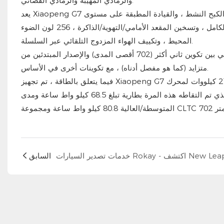
والرمادي المهيبة والرمادي الفضائي.
يعد Xiaopeng G7 قياسيًا مع الكبح النشط ، والقيادة المطبقة على مستوى L2 ، وعكس المسار ، وتعديل التعليق المتغير ، وفتح فتحة السقف
البانورامي ، والمقاعد الجلدية الاصطناعية ، وتسخين المقعد الكهربائي للسيارة بالكامل ، وتسخين المقعد الأمامي/التهوية/الذاكرة ، 256 لون الضوء
المحيط ، وتكييف الهواء المزدوج التلقائي عبر السلسلة.
يكمن الفرق الرئيسي في التكوين الرئيسي بين تكوين ثاني أكثر (702 أقصى المدى) والإصدار المبتدئين من Xiaopeng G7 في سعة البطارية ونطاق
متزايد (كما هو مفصل أدناه) ، مع تكوينات أخرى في الأساس.
فيما يتعلق بالطاقة ، تم تجهيز Xiaopeng G7 بنظام الدفع الخلفي أحادي الحجم عبر السلسلة ، مع أقصى قدر من طاقة 218 كيلووات لمحرك
القيادة. يبلغ طراز المبتدئين الذي تم التقاطه هذه المرة بطارية تبلغ 68.5 كيلو واط ساعة ومدى CLTC 602 كيلومترًا ؛ تبلغ طرازات التكوين
السابق