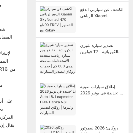
الكشف عن سيارتي الدفع
الرباعي Xiaomi
SkyNomad N70 وN90
EREV | التصدير مع
Rokay
المصابي
تصدير سيارة شيري
فولوين T7 الكهربائية |
سيارة رياضية متعددة
المم
الاستخدامات مدمجة
بمدى 600 كم | خدمات
روكاي لتصدير السيارات
إطلاق سيارات صينية
جديدة في يونيو 2026: Li
Auto L8، Leapmotor
D99، Denza N8L
وغيرها | روكاي لتصدير
المركزي
السيارات
روكاي: 2026 ليبموتور