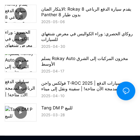
الابتكار العنان: Rokay يقدم سيارة الدفع الرباعي 8
Panther 8 بدون طيار
2025
05
06
روكاي الحصري: وراء الكواليس في معرض شنغهاي
للسيارات
2025
04
30
يسلم Rokay Auto مخزون المركبات إلى الشرق
الأوسط
2025
04
17
فولكس واجن T-ROC 2025 | سيارات الدفع
الرباعي المدمجة الآن متاحة! | سفينة ونقل إلى ميناء
جيبي علي
2025
04
10
Tang DM P للبيع
2025
03
28