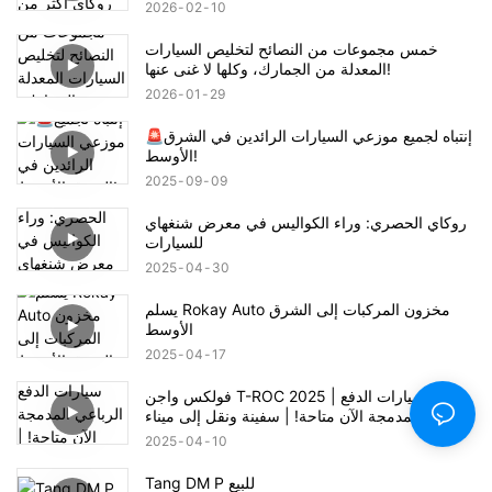
2026
02
10
خمس مجموعات من النصائح لتخليص السيارات
المعدلة من الجمارك، وكلها لا غنى عنها!
2026
01
29
🚨إنتباه لجميع موزعي السيارات الرائدين في الشرق
الأوسط!
2025
09
09
روكاي الحصري: وراء الكواليس في معرض شنغهاي
للسيارات
2025
04
30
يسلم Rokay Auto مخزون المركبات إلى الشرق
الأوسط
2025
04
17
فولكس واجن T-ROC 2025 | سيارات الدفع
الرباعي المدمجة الآن متاحة! | سفينة ونقل إلى ميناء
جيبي علي
2025
04
10
Tang DM P للبيع