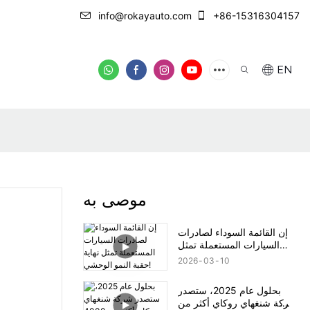
info@rokayauto.com
+86-15316304157
EN
موصى به
إن القائمة السوداء لصادرات
السيارات المستعملة تمثل
نهاية حقبة النمو الوحشي!
2026
03
10
بحلول عام 2025، ستصدر
شركة شنغهاي روكاي أكثر من