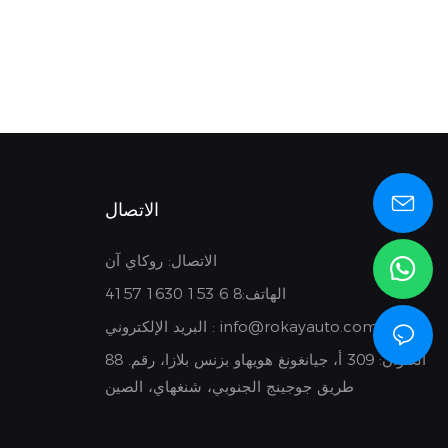
الاتصال
الاتصال: روكاي آن
الهاتف:8
6 153 1630 4157
info@rokayauto.com
البريد الإلكتروني :
العنوان:
309 أ، جيانغونغ هويهاو بزنس بلازا، رقم. 88
طريق جوجينج الجنوبي، شنغهاي، الصين