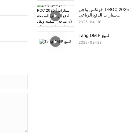
فولكس واجن T-ROC 2025 |
سيارات الدفع الرباعي
المدمجة الآن متاحة! | سفينة
2025
04
10
ونقل إلى ميناء جيبي علي
Tang DM P للبيع
2025
03
28