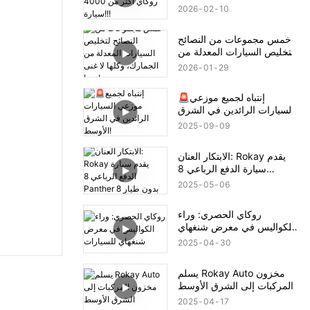
4000 سيارة!!!
2026
02
10
خمس مجموعات من النصائح
لتخليص السيارات المعدلة من
الجمارك، وكلها لا غنى عنها!
2026
01
29
🚨إنتباه لجميع موزعي
السيارات الرائدين في الشرق
الأوسط!
2025
09
09
الابتكار العنان: Rokay يقدم
سيارة الدفع الرباعي 8
Panther 8 بدون طيار
2025
05
06
روكاي الحصري: وراء
الكواليس في معرض شنغهاي
للسيارات
2025
04
30
يسلم Rokay Auto مخزون
المركبات إلى الشرق الأوسط
2025
04
17