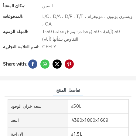
الصين
مكان المنشأ:
L/C ، D/A ، D/P ، T/T ، ويسترن يونيون ، مونيغرام
المدفوعات:
، OA
1-30 (وحدات): 30 (أيام)،> 30 (وحدات): يتم
المهلة الزمنية:
التفاوض بشأنها (أيام)
GEELY
اسم العلامة التجارية:
Share with:
تفاصيل المنتج
≤50L
سعة خزان الوقود
4380x1800x1609
البعد
≤1.5L
الإزاحة