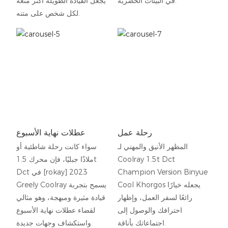
في البيئات الحضرية.
يجعل القيادة الطويلة أكثر متعة
لكل شخص على متنه.
رحلة عمل
عطلات نهاية الأسبوع
المظهر الأنيق والمهني لـ
سواء كانت رحلة شاطئية أو
Coolray 1.5t Dct
ملاذًا جبليًا، فإن محرك 1.5t
Champion Version Binyue
Dct في [rokay] 2023
Cool Khorgos يجعله خيارًا
Greely Coolray يسمح بتجربة
رائعًا لسفر العمل، وإظهار
قيادة مثيرة ومبهجة، وهو مثالي
احترافك والوصول إلى
لقضاء عطلات نهاية الأسبوع
اجتماعاتك بأناقة.
واستكشاف وجهات جديدة.