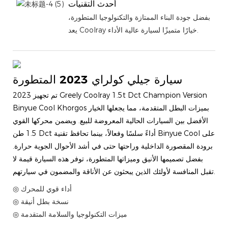
أحدث التقنيات
بفضل جودة البناء الممتازة والتكنولوجيا المتطورة،
يعد Coolray خيارًا متميزًا لسيارة عالية الأداء.
سيارة جيلي كولراي 2023 المتطورة
تم تجهيز 2023 Greely Coolray 1.5t Dct Champion Version
Binyue Cool Khorgos بميزات البطل المتقدمة، مما يجعلها الخيار
الأفضل بين السيارات الحالية المعروضة للبيع. ويضمن محركها القوي
1.5 طن Dct أداءً سلسًا وفعالاً، بينما تحافظ تقنية Binyue Cool على
برودة المقصورة الداخلية وراحتها حتى في أشد الأحوال الجوية حرارة.
بفضل تصميمها الأنيق وميزاتها المتطورة، توفر هذه السيارة قيمة لا
تقبل المنافسة لأولئك الذين يبحثون عن الأناقة والمضمون في سيارتهم.
◎ أداء قوي للمحرك
◎ نسخة بطل أنيقة
◎ ميزات التكنولوجيا والسلامة المتقدمة