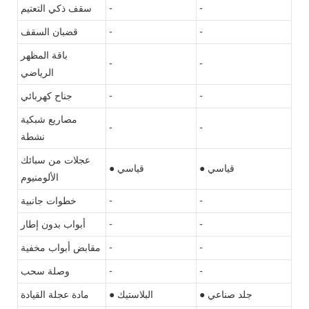
-
-
سقف ذكي التعتيم
-
-
قضبان السقف
باقة المظهر
-
-
الرياضي
-
-
جناح كهربائي
مصاريع شبكية
-
-
نشطة
عجلات من سبائك
● قياسي
● قياسي
الألومنيوم
-
-
خطوات جانبية
-
-
أبواب بدون إطار
-
-
مقابض أبواب مخفية
-
-
وصلة سحب
● جلد صناعي
● البلاستيك
مادة عجلة القيادة