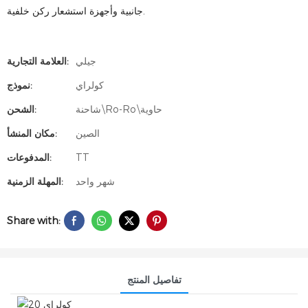
جانبية وأجهزة استشعار ركن خلفية.
جيلي
العلامة التجارية:
كولراي
نموذج:
شاحنة\Ro-Ro\حاوية
الشحن:
الصين
مكان المنشأ:
TT
المدفوعات:
شهر واحد
المهلة الزمنية:
Share with:
تفاصيل المنتج