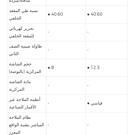
مُدفأة/مُبردة
نسبة طي المقعد
● 40:60
● 40:60
الخلفي
تحرير كهربائي
-
-
للمقعد الخلفي
طاولة صينية الصف
-
-
الثاني
حجم الشاشة
● 8
● 12.3
المركزية (بالبوصة)
مادة الشاشة
-
-
المركزية
أنظمة الملاحة عبر
● قياسي
-
الأقمار الصناعية
نظام الملاحة
-
-
المباشر بتقنية الواقع
المعزز