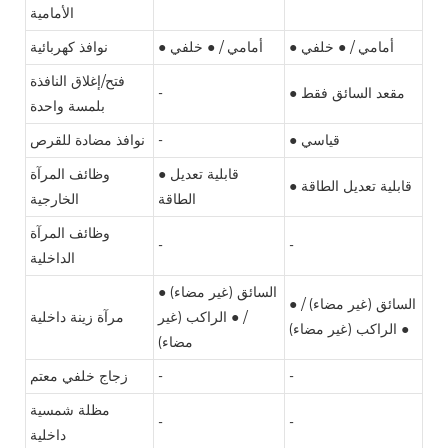
الأمامية
● أمامي / ● خلفي
● أمامي / ● خلفي
نوافذ كهربائية
فتح/إغلاق النافذة
● مقعد السائق فقط
-
بلمسة واحدة
● قياسي
-
نوافذ مضادة للقرص
● قابلية تعديل
وظائف المرآة
● قابلية تعديل الطاقة
الطاقة
الخارجية
وظائف المرآة
-
-
الداخلية
● السائق (غير مضاء)
● السائق (غير مضاء) /
/ ● الراكب (غير
مرآة زينة داخلية
● الراكب (غير مضاء)
مضاء)
-
-
زجاج خلفي معتم
مظلة شمسية
-
-
داخلية