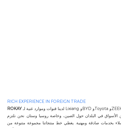
RICH EXPERIENCE IN FOREIGN TRADE
لدينا قنوات وموارد غنية لـ Lixiang وBYD وToyota وZEEKR وAudi وNIO وغيرها من العلامات التجارية. اعتبارًا من عام
ROKAY
مستهدفين الأسواق في البلدان حول الصين، وخاصة روسيا وستان. نحن نلتزم
تزويد العملاء بخدمات صادقة ومهنية. يغطي خط منتجاتنا مجموعة متنوعة من