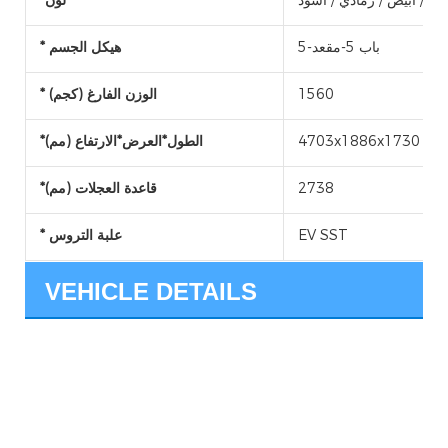
بني / أبيض / رمادي / أسود
*لون
5-باب 5-مقعد
* هيكل الجسم
1560
* الوزن الفارغ (كجم)
4703x1886x1730
*الطول*العرض*الارتفاع (مم)
2738
*قاعدة العجلات (مم)
EV SST
* علبة التروس
VEHICLE DETAILS