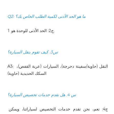
A3: النقل (حاوية/سفينة دحرجة)، السيارات (عربة القفص)، 
ج4: نعم، نحن نقدم خدمات التخصيص لسياراتنا، ويمكن 