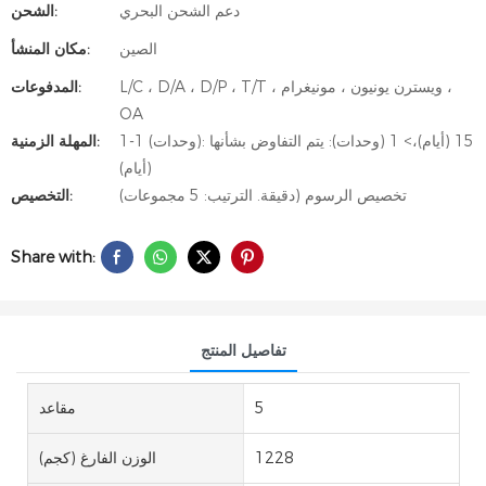
دعم الشحن البحري
الشحن:
الصين
مكان المنشأ:
L/C ، D/A ، D/P ، T/T ، ويسترن يونيون ، مونيغرام ،
المدفوعات:
OA
1-1 (وحدات): 15 (أيام)،> 1 (وحدات): يتم التفاوض بشأنها
المهلة الزمنية:
(أيام)
تخصيص الرسوم (دقيقة. الترتيب: 5 مجموعات)
التخصيص:
Share with:
تفاصيل المنتج
5
مقاعد
1228
الوزن الفارغ (كجم)