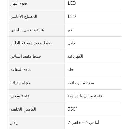
LED
ضوء النهار
LED
المصباح الأمامي
نعم
شاشة تعمل باللمس
دليل
ضبط مقعد مساعد الطيار
الكهربائية
ضبط مقعد السائق
جلد
مادة المقاعد
متعددة الوظائف
عجلة القيادة
فتحة سقف بانورامية
فتحة سقف
360°
الكاميرا الخلفية
أمامي 4 + خلفي 2
رادار