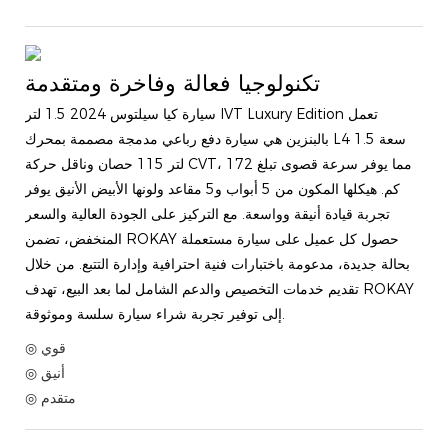
تكنولوجيا فعالة وفاخرة ومتقدمة
سيارة كيا سيلتوس 2024 1.5 لتر IVT Luxury Edition تعمل
بالبنزين هي سيارة دفع رباعي مدمجة مصممة بمحرك L4 سعة 1.5
لتر 115 حصان وناقل حركة CVT، مما يوفر سرعة قصوى تبلغ 172
كم. هيكلها المكون من 5 أبواب و5 مقاعد ولونها الأبيض الأنيق يوفر
تجربة قيادة أنيقة وواسعة. مع التركيز على الجودة العالية والسعر
المنخفض، تضمن ROKAY حصول كل عميل على سيارة مستعملة
بحالة جديدة، مدعومة باختبارات فنية احترافية وإدارة التتبع. من خلال
تقديم خدمات التخصيص والدعم الشامل لما بعد البيع، تهدف ROKAY
إلى توفير تجربة شراء سيارة سلسة وموثوقة.
◎ قوي
◎ أنيق
◎ متقدم