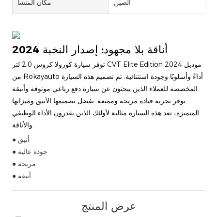
الصين
مكان المنشأ
أناقة بلا مجهود: إصدار النخبة 2024
توفر سيارة كورولا كروس 2.0 لتر CVT Elite Edition موديل 2024
من Rokayauto أداءً وأسلوبًا وجودة استثنائية. تم تصميم هذه السيارة
المخصصة للعملاء الذين يبحثون عن سيارة دفع رباعي موثوقة وأنيقة
توفر تجربة قيادة مريحة وممتعة. بفضل تصميمها الأنيق وميزاتها
المتميزة، تعد هذه السيارة مثالية لأولئك الذين يقدرون الأداء الوظيفي
والأناقة.
● أنيق
● جودة عالية
● مريحة
● أنيقة
عرض المنتج