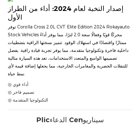
إصدار النخبة لعام 2024: أداء من الطراز
الأول
توفر Corolla Cross 2.0L CVT Elite Edition 2024 Rokayauto
Stock Vehicles محركًا قويًا وفعالًا سعة 2.0 لترًا، مما يوفر أداءً
ممتازًا واقتصادًا في استهلاك الوقود. تتميز نسختها الراقية بتشطيبات
داخلية فاخرة وتكنولوجيا متقدمة، مما يوفر تجربة قيادة راقية. بفضل
تصميمها الواسع والمتعدد الاستخدامات، تعد هذه السيارة مثالية
للتنقلات الحضرية والمغامرات الخارجية، مما يجعلها إضافة قيمة لأي
نمط حياة.
◎ أداء قوي
◎ تصميم فاخر
◎ التكنولوجيا المتقدمة
Plicالدعاء Cenسيناريو