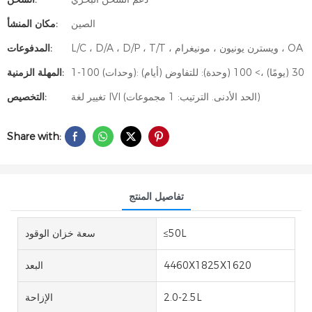
الصين
مكان المنشأ:
L/C ، D/A ، D/P ، T/T ، ويسترن يونيون ، مونيغرام ، OA
المدفوعات:
1-100 (وحدات): 30 (يومًا) ،> 100 (وحدة): للتفاوض (أيام)
المهلة الزمنية:
تغيير لغة IVI (الحد الأدنى. الترتيب: 1 مجموعات)
التخصيص:
Share with:
تفاصيل المنتج
≤50L
سعة خزان الوقود
4460X1825X1620
البعد
2.0-2.5L
الإزاحة