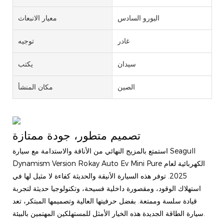
اليورو السادس
معيار الانبعاث
غادر
توجيه
سيدان
يكتب
الصين
مكان المنشأ
تصميم متطور، جودة ممتازة
استمتع بالمزيج النهائي من الأناقة والاستدامة مع سيارة Seagull
Dynamism Version Rokay Auto Ev Mini Pure الكهربائية لعام
2025. توفر هذه السيارة الأنيقة والحديثة كفاءة لا مثيل لها في
استهلاك الوقود، ومقصورة داخلية فسيحة، وتكنولوجيا حديثة لتجربة
قيادة سلسة وممتعة. بفضل حرفيتها العالية وتصميمها المبتكر، تعد
سيارة الطاقة الجديدة هذه الخيار الأمثل للمستهلكين المهتمين بالبيئة.